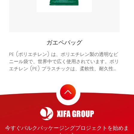
ガエペバッグ
ポ
PE (ポリエチレン) は、ポリエチレン製の透明なビ
PP
れ
ニール袋で、世界中で広く使用されています。ポリ
ン 
P
エチレン (PE) プラスチックは、柔軟性、耐久性、
引
力
耐裂性に優れています。これらの重要な特性によ
ン
非
り、産業機械部品などの大型で重いアイテムを保管
水
するのに適しています。PE バッグは、その実用的
り
な機能から、肥料メーカーにも非常に人気がありま
す。
今すぐバルクパッケージングプロジェクトを始めま