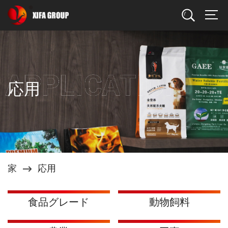
検索
応用
家
応用
食品グレード
動物飼料