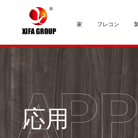
家
フレコン
応用