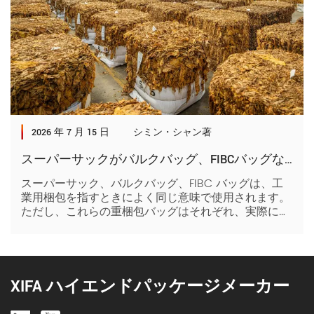
2026 年 7 月 15 日
シミン・シャン著
スーパーサックがバルクバッグ、FIBCバッグなどとどう違うのか
スーパーサック、バルクバッグ、FIBC バッグは、工
業用梱包を指すときによく同じ意味で使用されます。
ただし、これらの重梱包バッグはそれぞれ、実際には
素材、寸法、業界標準によって異なります。これらの
さまざまな違いを理解することは、ビジネス ニーズ
に適した梱包ソリューションを選択するために不可欠
です。詳しくは、以下をお読みください。まず、工業
用梱包でサックバッグが使用される目的は何でしょう
XIFA ハイエンドパッケージメーカー
か。工業用梱包のサックバッグは、粉末、顆粒、液体
などのバルク材料を輸送および保管するための、柔軟