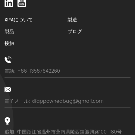
性の高い大容量の容器として機能します。これらのバ
ッグは、次の分野で安全な封じ込めを必要とする製品
をコスト効率よく効率的に処理します。 > 農業 > 化
XIFAについて
製造
学 > 建設 > […]
製品
ブログ
接触
電話: +86-13587642260
電子メール:
xifappownedbag@gmail.com
追加: 中国浙江省温州市蒼南県陵西鎮迎興路100-180号