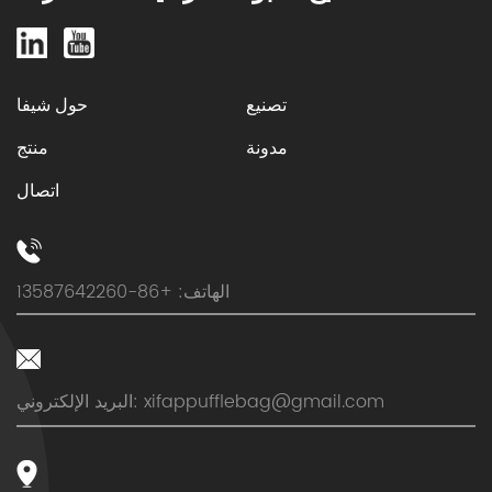
تصنيع
حول شيفا
مدونة
منتج
اتصال
الهاتف: +86-13587642260
xifappufflebag@gmail.com
البريد الإلكتروني: