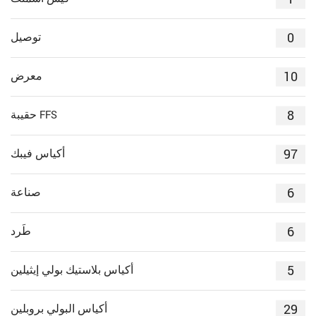
0
توصيل
10
معرض
8
حقيبة FFS
97
أكياس فيبك
6
صناعة
6
طَرد
5
أكياس بلاستيك بولي إيثيلين
29
أكياس البولي بروبلين