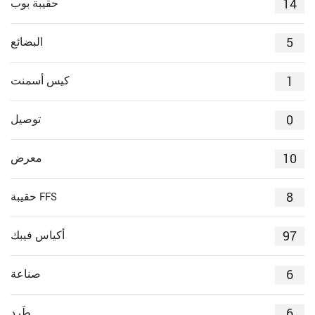
14
حقيبة بوب
5
البضائع
1
كيس أسمنت
0
توصيل
10
معرض
8
حقيبة FFS
97
أكياس فيبك
6
صناعة
6
طَرد