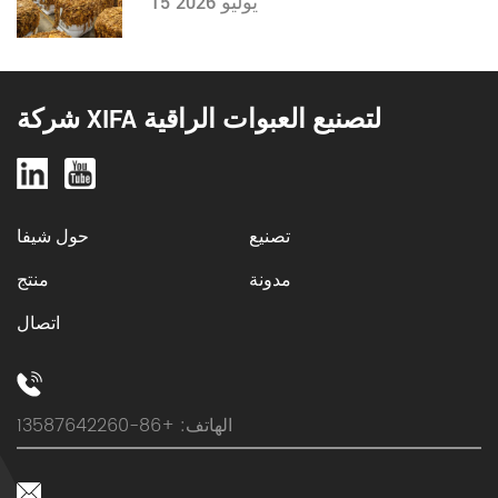
15 يوليو 2026
شركة XIFA لتصنيع العبوات الراقية
تصنيع
حول شيفا
مدونة
منتج
اتصال
الهاتف: +86-13587642260