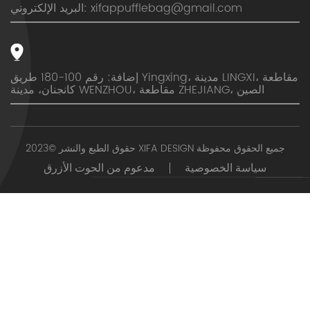
xifappufflebag@gmail.com
البريد الإلكتروني:
إضافة: رقم 100-180 طريق Yingxing، مدينة LINGXI، مقاطعة
كانجنان، مدينة WENZHOU، مقاطعة ZHEJIANG، الصين
حقوق الطبع والنشر ©2023 XIFA DESIGN جميع الحقوق محفوظة
سياسة الخصوصية
مدعوم من الحوت الأزرق