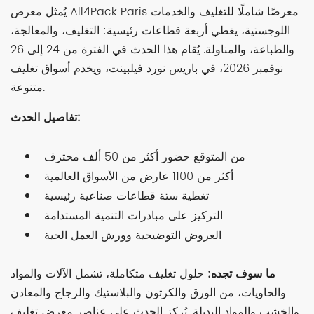
يُمثل معرض All4Pack Paris معرضًا شاملًا للتغليف والخدمات
اللوجستية، يغطي أربعة قطاعات رئيسية: التغليف، والمعالجة،
والطباعة، والمناولة. يُقام هذا الحدث في الفترة من 24 إلى 26
نوفمبر 2026، في باريس نورد فيلبينت، ويخدم أسواق تغليف
متنوعة.
تفاصيل الحدث:
من المتوقع حضور أكثر من 50 ألف محترف
أكثر من 1100 عارض من الأسواق العالمية
تغطية ستة قطاعات صناعية رئيسية
التركيز على مبادرات التنمية المستدامة
العروض التوضيحية وورش العمل الحية
ما سوف تجده:
حلول تغليف متكاملة، تشمل الآلات والمواد
والحاويات، من الورق والكرتون والبلاستيك والزجاج والمعادن
والخشب والمواد البديلة. يُركز الحدث على عناصر معرض تغليف