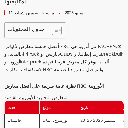
لمتابعتها
11 يونيو 2025
بواسطة سيمين شيانغ
جدول المحتويات
أفضل خمسة معارض لأكياس FIBC في أوروبا هي FACHPACK
ألمانيا، وAll4Pack باريس، وSOLIDS بارما إيطاليا، وBreakbulk
أوروبا، وInterpack ألمانيا. يوفر كل معرض فرصًا فريدة
لاستكشاف ابتكارات FIBC والتواصل مع رواد الصناعة.
نظرة عامة سريعة على أفضل معارض FIBC الأوروبية
المعارض التجارية الأوروبية القادمة
كز
تاريخ
موقع
حدث
لجة
23-25 سبتمبر 2025
نورمبرج، ألمانيا
فاتشباك