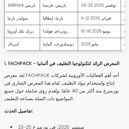
ية
24-26 نوفمبر 2026
باريس، فرنسا
All4Pack باريس
يق
11-12 فبراير 2026
بارما، إيطاليا
سوليدز بارما
يلة
16-18 يونيو 2026
روتردام، هولندا
بريك بلك أوروبا
ليف
مايو 2026
دوسلدورف، ألمانيا
انترباك
1. FACHPACK - المعرض الرائد لتكنولوجيا التغليف في ألمانيا
يُعد معرض FACHPACK أحد أهم الفعاليات الأوروبية لشركات
إنتاج واستخدام مواد التغليف. يُقام هذا المعرض التجاري في
نورمبرغ منذ أكثر من 40 عامًا، ويُقدم رؤى شاملة حول جميع
المواضيع ذات الصلة بصناعة التغليف.
تفاصيل الحدث:
23-25 سبتمبر 2025، في نورمبرغ