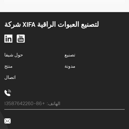
الاختلافات المختلفة أمرًا ضروريًا لاختيار حل التغليف
المناسب لاحتياجات عملك. تابع القراءة لمعرفة المزيد. ولكن
أولاً، ما هي […]
شركة XIFA لتصنيع العبوات الراقية
تصنيع
حول شيفا
مدونة
منتج
اتصال
الهاتف: +86-13587642260