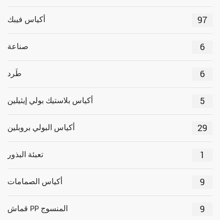
97
أكياس فيبك
6
صناعة
6
طَرد
5
أكياس بلاستيك بولي إيثيلين
29
أكياس البولي بروبلين
1
تعبئة البذور
9
أكياس الصمامات
9
قماش PP المنسوج