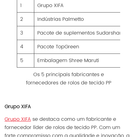
1
Grupo XIFA
Ch
2
Indústrias Palmetto
Est
3
Pacote de suplementos Sudarshan
Bo
4
Pacote TopGreen
Ch
5
Embalagem Shree Maruti
Índ
Os 5 principais fabricantes e
fornecedores de rolos de tecido PP
Grupo XIFA
Grupo XIFA
se destaca como um fabricante e
fornecedor líder de rolos de tecido PP. Com um
forte compromisso com a qualidade e inovação, a