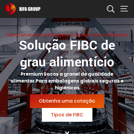
Procurar
fabricante de embalagens próprias para alimentos
Solução FIBC de
grau alimentício
Premium
Sacos a granel de qualidade
alimentar
Para embalagens globais seguras e
higiênicas
Obtenha uma cotação
Tipos de FIBC