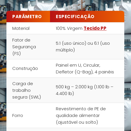
PARÂMETRO
ESPECIFICAÇÃO
Material
100% Virgem
Tecido PP
Fator de
5:1 (uso único) ou 6:1 (uso
Segurança
múltiplo)
(FS)
Painel em U, Circular,
Construção
Defletor (Q-Bag), 4 painéis
Carga de
500 kg – 2.000 kg (1.100 lb –
trabalho
4.400 lb)
segura (SWL)
Revestimento de PE de
Forro
qualidade alimentar
(ajustável ou solto)