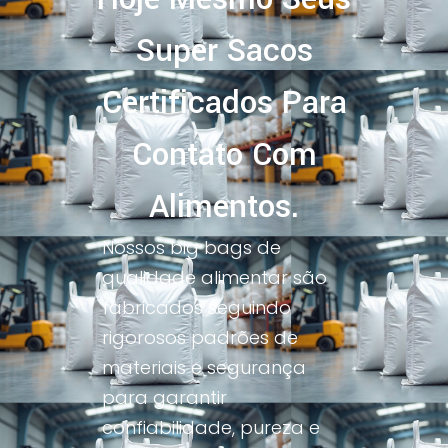
Super Sacos
Certificados Para
Contato Com
Alimentos.
Nossos big bags de
qualidade alimentar são
fabricados seguindo
rigorosos padrões de
materiais e segurança
para garantir
confiabilidade, pureza e