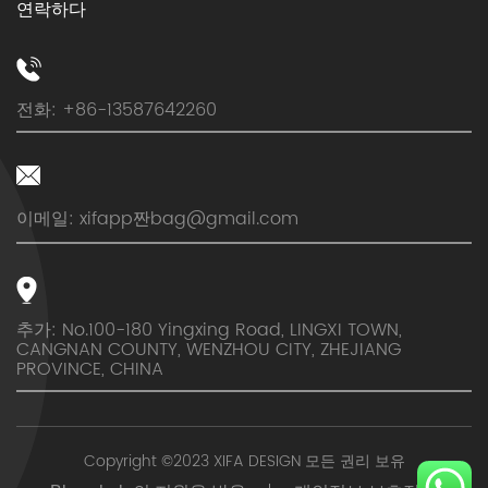
연락하다
전화: +86-13587642260
이메일: xifapp짠
bag@gmail.com
추가: No.100-180 Yingxing Road, LINGXI TOWN,
CANGNAN COUNTY, WENZHOU CITY, ZHEJIANG
PROVINCE, CHINA
Copyright ©2023 XIFA DESIGN 모든 권리 보유