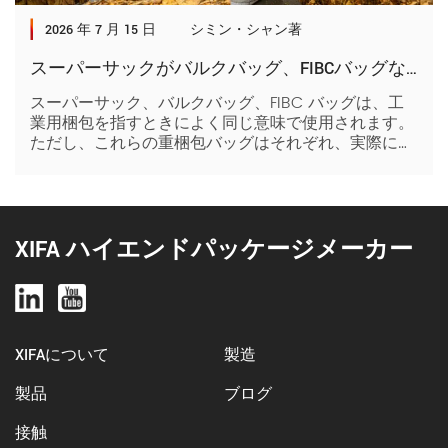
2026 年 7 月 15 日
シミン・シャン著
スーパーサックがバルクバッグ、FIBCバッグなどとどう違うのか
スーパーサック、バルクバッグ、FIBC バッグは、工
業用梱包を指すときによく同じ意味で使用されます。
ただし、これらの重梱包バッグはそれぞれ、実際には
素材、寸法、業界標準によって異なります。これらの
さまざまな違いを理解することは、ビジネス ニーズ
に適した梱包ソリューションを選択するために不可欠
です。詳しくは、以下をお読みください。まず、工業
用梱包でサックバッグが使用される目的は何でしょう
XIFA ハイエンドパッケージメーカー
か。工業用梱包のサックバッグは、粉末、顆粒、液体
などのバルク材料を輸送および保管するための、柔軟
性の高い大容量の容器として機能します。これらのバ
ッグは、次の分野で安全な封じ込めを必要とする製品
をコスト効率よく効率的に処理します。 > 農業 > 化
XIFAについて
製造
学 > 建設 > […]
製品
ブログ
接触