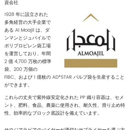
資会社
1928 年に設立された
多角経営の大手企業で
ある Al Moajil は、ダ
ンマンとジュバイルで
ポリプロピレン袋工場
を運営しており、年間
2 億 4,700 万枚の標準
袋、200 万個の
FIBC、および 1 億枚の AD*STAR バルブ袋を生産すること
ができます。
これらの丈夫で紫外線安定化された PP 織り容器は、セメ
ント、肥料、食品、農薬に使用され、耐久性、滑り止め特
性、効率的なブロック底設計を備えています。