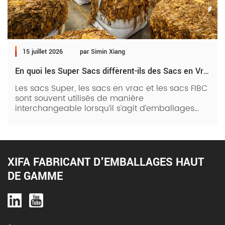
15 juillet 2026
par Simin Xiang
En quoi les Super Sacs diffèrent-ils des Sacs en Vrac, des Sacs FIBC et autres
Les sacs Super, les sacs en vrac et les sacs FIBC
sont souvent utilisés de manière
interchangeable lorsqu’il s’agit d’emballages
industriels. Cependant, chacun de ces sacs
d’emballage lourds diffère en réalité en fonction
des matériaux, des dimensions et des normes
industrielles. Il est essentiel de comprendre ces
différentes différences pour sélectionner la
XIFA FABRICANT D'EMBALLAGES HAUT
solution d’emballage adaptée aux besoins de
DE GAMME
votre entreprise. Lisez la suite pour en savoir
plus. Mais d’abord, que […]