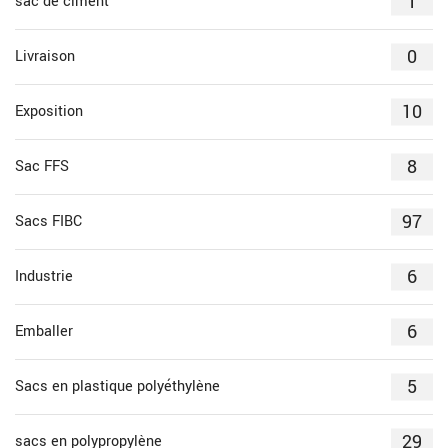
1
sac de ciment
0
Livraison
10
Exposition
8
Sac FFS
97
Sacs FIBC
6
Industrie
6
Emballer
5
Sacs en plastique polyéthylène
29
sacs en polypropylène