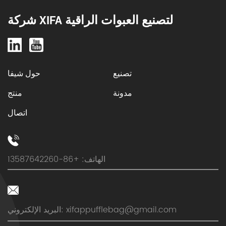
أولاً، ما هي […]
شركة XIFA لتصنيع العبوات الراقية
تصنيع
حول شيفا
مدونة
منتج
اتصال
الهاتف: +86-13587642260
xifappufflebag@gmail.com
البريد الإلكتروني: