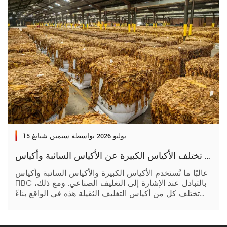
15 يوليو 2026
بواسطة سيمين شيانغ
كيف تختلف الأكياس الكبيرة عن الأكياس السائبة وأكياس FIBC وغيرها
غالبًا ما تُستخدم الأكياس الكبيرة والأكياس السائبة وأكياس
FIBC بالتبادل عند الإشارة إلى التغليف الصناعي. ومع ذلك،
تختلف كل من أكياس التغليف الثقيلة هذه في الواقع بناءً
على المواد والأبعاد ومعايير الصناعة. يعد فهم هذه
الاختلافات المختلفة أمرًا ضروريًا لاختيار حل التغليف
المناسب لاحتياجات عملك. تابع القراءة لمعرفة المزيد. ولكن