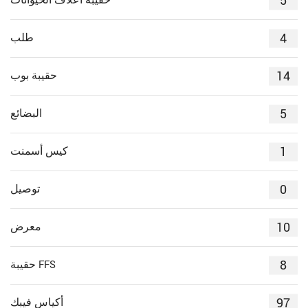
5
حقيبة أعلاف الحيوانات
4
طلب
14
حقيبة بوب
5
البضائع
1
كيس أسمنت
0
توصيل
10
معرض
8
حقيبة FFS
97
أكياس فيبك