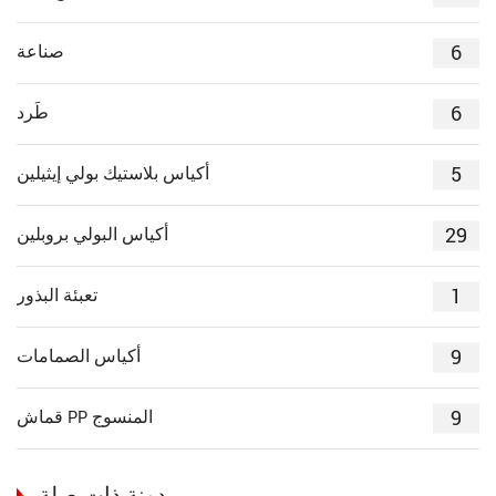
6
صناعة
6
طَرد
5
أكياس بلاستيك بولي إيثيلين
29
أكياس البولي بروبلين
1
تعبئة البذور
9
أكياس الصمامات
9
قماش PP المنسوج