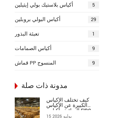
5
أكياس بلاستيك بولي إيثيلين
29
أكياس البولي بروبلين
1
تعبئة البذور
9
أكياس الصمامات
9
قماش PP المنسوج
مدونة ذات صلة
كيف تختلف الأكياس
الكبيرة عن الأكياس
السائبة وأكياس FIBC
وغيرها
15 يوليو 2026