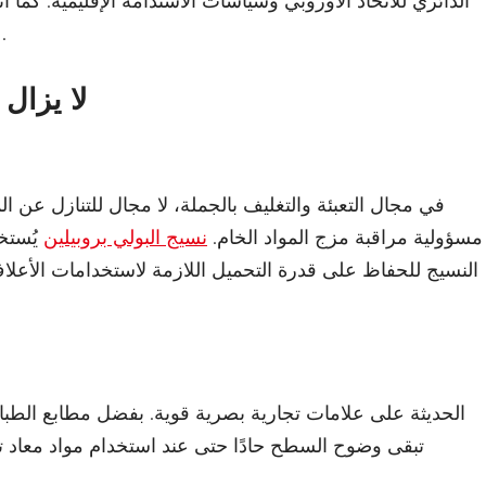
الدائري للاتحاد الأوروبي وسياسات الاستدامة الإقليمية. كما 
علامتك التجارية تُولي أهمية كبيرة للمصادر المسؤولة.
لا يزال 
في مجال التعبئة والتغليف بالجملة، لا مجال للتنازل عن ال
معايير صارمة للشد والتمزق. وتتولى شركة XIFA مسؤولية مراقبة مزج المواد الخام.
نسيج البولي بروبيلين
يُستخ
النسيج للحفاظ على قدرة التحميل اللازمة لاستخدامات الأعلاف
تعتمد أكياس BOPP الحديثة على علامات تجارية بصرية قوية.
بفضل مطابع الطباعة
تبقى وضوح السطح حادًا حتى عند استخدام مواد معاد ت