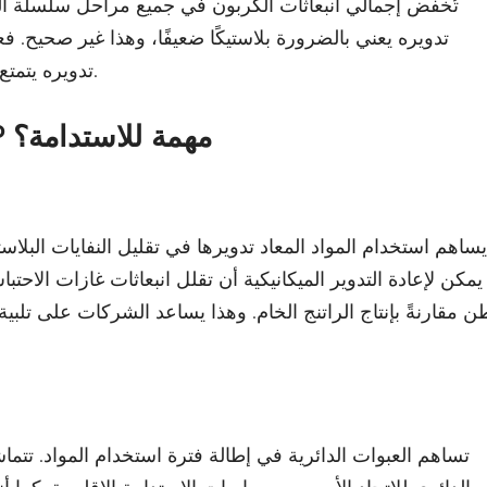
تُخفض إجمالي انبعاثات الكربون في جميع مراحل سلسلة التور
تدويره يعني بالضرورة بلاستيكًا ضعيفًا، وهذا غير صحيح. ف
تدويره يتمتع بخصائص جيدة من حيث المتانة، والإحكام، والطباعة.
لماذا تُعد إعادة تدوير أكياس BOPP مهمة للاستدامة؟
يساهم استخدام المواد المعاد تدويرها في تقليل النفايات البلاست
ن مقارنةً بإنتاج الراتنج الخام. وهذا يساعد الشركات على تلبية 
تساهم العبوات الدائرية في إطالة فترة استخدام المواد.
تتماش