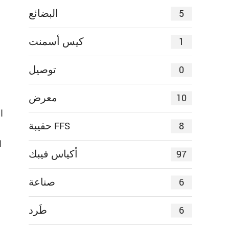
5
البضائع
1
كيس أسمنت
0
توصيل
10
معرض
8
حقيبة FFS
97
أكياس فيبك
6
صناعة
6
طَرد