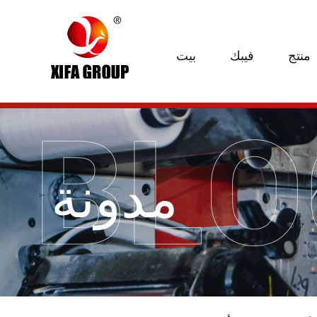
منتج
فيبك
بيت
مدونة