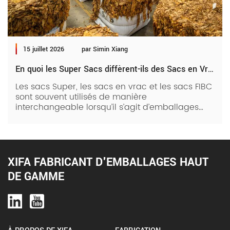
15 juillet 2026
par Simin Xiang
En quoi les Super Sacs diffèrent-ils des Sacs en Vrac, des Sacs FIBC et autres
Les sacs Super, les sacs en vrac et les sacs FIBC
sont souvent utilisés de manière
interchangeable lorsqu’il s’agit d’emballages
industriels. Cependant, chacun de ces sacs
d’emballage lourds diffère en réalité en fonction
des matériaux, des dimensions et des normes
industrielles. Il est essentiel de comprendre ces
différentes différences pour sélectionner la
XIFA FABRICANT D'EMBALLAGES HAUT
solution d’emballage adaptée aux besoins de
DE GAMME
votre entreprise. Lisez la suite pour en savoir
plus. Mais d’abord, que […]