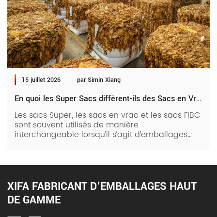
15 juillet 2026
par Simin Xiang
En quoi les Super Sacs diffèrent-ils des Sacs en Vrac, des Sacs FIBC et autres
Les sacs Super, les sacs en vrac et les sacs FIBC
sont souvent utilisés de manière
interchangeable lorsqu’il s’agit d’emballages
industriels. Cependant, chacun de ces sacs
d’emballage lourds diffère en réalité en fonction
des matériaux, des dimensions et des normes
industrielles. Il est essentiel de comprendre ces
différentes différences pour sélectionner la
XIFA FABRICANT D'EMBALLAGES HAUT
solution d’emballage adaptée aux besoins de
DE GAMME
votre entreprise. Lisez la suite pour en savoir
plus. Mais d’abord, que […]