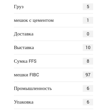
5
Груз
1
мешок с цементом
0
Доставка
10
Выставка
8
Сумка FFS
97
мешки FIBC
6
Промышленность
6
Упаковка