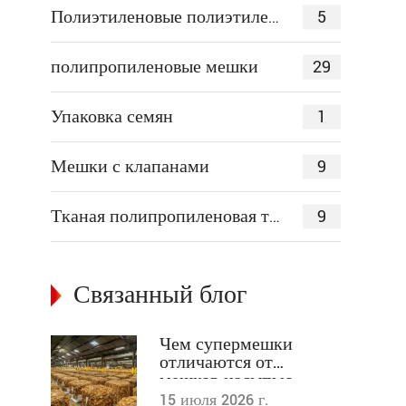
5
Полиэтиленовые полиэтиленовые пакеты
29
полипропиленовые мешки
1
Упаковка семян
9
Мешки с клапанами
9
Тканая полипропиленовая ткань
Связанный блог
Чем супермешки
отличаются от
мешков-насыпью,
мешков FIBC и других
15 июля 2026 г.