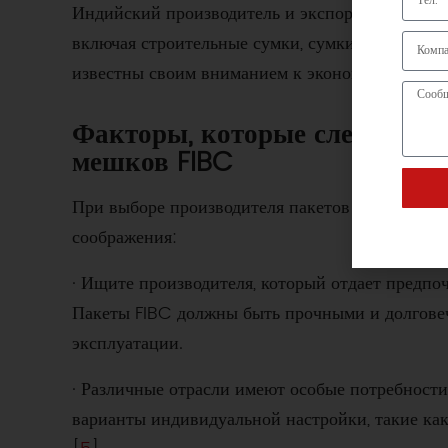
Индийский производитель и экспортер Alpine 
включая строительные сумки, сумки, сертифиц
известны своим вниманием к экономической эф
Факторы, которые следует у
мешков FIBC
При выборе производителя пакетов FIBC учиты
соображения:
· Ищите производителя, который отдает предпо
Пакеты FIBC должны быть прочными и долгове
эксплуатации.
· Различные отрасли имеют особые потребности
варианты индивидуальной настройки, такие как