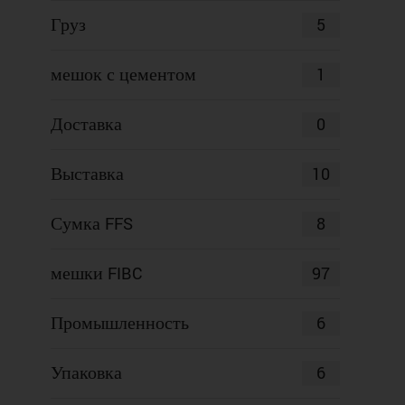
5
Груз
1
мешок с цементом
0
Доставка
10
Выставка
8
Сумка FFS
97
мешки FIBC
6
Промышленность
6
Упаковка