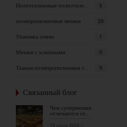
5
Полиэтиленовые полиэтиленовые пакеты
29
полипропиленовые мешки
1
Упаковка семян
9
Мешки с клапанами
9
Тканая полипропиленовая ткань
Связанный блог
Чем супермешки
отличаются от
мешков-насыпью,
мешков FIBC и других
15 июля 2026 г.