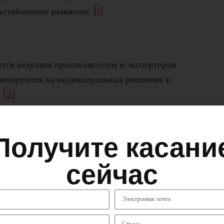
стойчивому развитию. [
1]
яется ведущим производителем и экспортером
ализируются на индивидуальных решениях и
 [
2
]
грузов
Получите касани
ША, является ведущим поставщиком мешков FIBC. Они
сейчас
ивидуальных опций FIBC по конкурентоспособным ценам