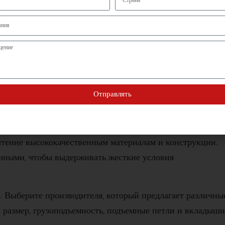
FIBC предлагает широкий ассортимент сумок FIBC,
ированные ООН, а также вентилируемые варианты. Они
фективности и глобальному охвату. [
4
]
читывать при выборе производителя
Отправлять
вается несколько факторов. Вот некоторые ключевые
чтение высококачественным материалам и конструкции.
чными, чтобы выдерживать жесткие условия
. Выберите производителя, который предлагает различны
 размер, грузоподъемность, подъемные петли и вкладыши