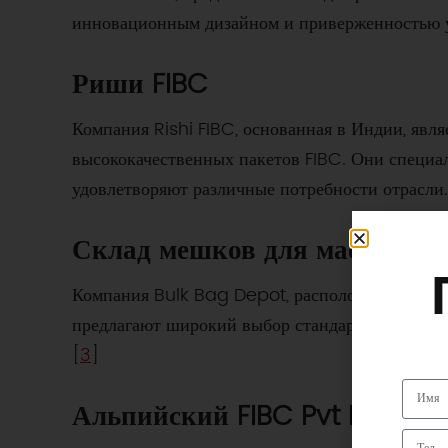
инновационным дизайном и приверженностью у
Риши FIBC
Компания Rishi FIBC, основанная в Индии, явл
высококачественных пакетов FIBC. Они специ
удовлетворяют различные потребности отрасли.
Склад мешков для массовых 
Компания Bulk Bag Depot, расположенная в С
предлагают широкий выбор стандартных и инд
[
3
]
Альпийский FIBC Pvt Ltd.