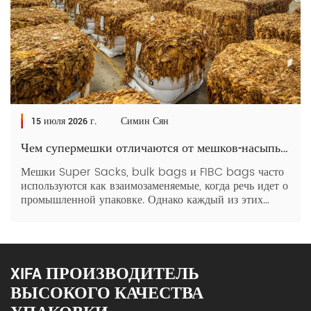
15 июля 2026 г.
Симин Сян
Чем супермешки отличаются от мешков-насыпью, мешков FIBC и других
Мешки Super Sacks, bulk bags и FIBC bags часто
используются как взаимозаменяемые, когда речь идет о
промышленной упаковке. Однако каждый из этих
тяжелых упаковочных мешков на самом деле
отличается в зависимости от материалов, размеров и
отраслевых стандартов. Понимание этих различных
различий необходимо для выбора правильного
упаковочного решения для нужд вашего бизнеса.
XIFA ПРОИЗВОДИТЕЛЬ
Читайте дальше, чтобы узнать больше. Но сначала, что
ВЫСОКОГО КАЧЕСТВА
[…]